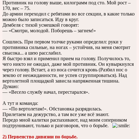
Противник на голову выше, килограмм под сто. Мой рост –
170, вес – 75.
До армии переходил с ребятами во все секции, в какие только
можно было записаться. Иду в круг.
Дембеля с тихой усмешкой говорят:
— «Смотри, молодой. Поборешь – загнем!»
Сошлись. При первом толчке руками определил: руки у
противника сильные, на ногах – устойчив, на меня смотрит
свысока... а шею расслабил.
Я быстро взял и применил прием на голову. Получилось то,
чего никто не ожидал, даже мой противник. Он кувыркнулся
через голову. Встает, а из носа сочится кровь (Разбил нос о
землю от неожиданности, не успев сгруппироваться). Над
вертолетной площадкой зависла напряженная тишина.
Думаю:
— «Весело службу начал, перестарался».
А тут и команда:
— «По вертолетам!». Обстановка разрядилась.
Прилетаем на дежурство, а там все уже всё знают.
Передо мной калитки распахивают, над моим соперником
подтрунивают, только и разговоров, что о борьбе.
2) Первенство дивизии по борьбе.