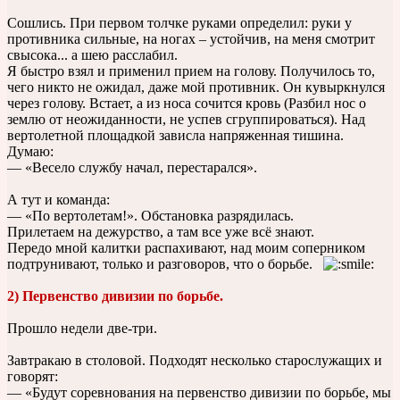
Сошлись. При первом толчке руками определил: руки у
противника сильные, на ногах – устойчив, на меня смотрит
свысока... а шею расслабил.
Я быстро взял и применил прием на голову. Получилось то,
чего никто не ожидал, даже мой противник. Он кувыркнулся
через голову. Встает, а из носа сочится кровь (Разбил нос о
землю от неожиданности, не успев сгруппироваться). Над
вертолетной площадкой зависла напряженная тишина.
Думаю:
— «Весело службу начал, перестарался».
А тут и команда:
— «По вертолетам!». Обстановка разрядилась.
Прилетаем на дежурство, а там все уже всё знают.
Передо мной калитки распахивают, над моим соперником
подтрунивают, только и разговоров, что о борьбе.
2) Первенство дивизии по борьбе.
Прошло недели две-три.
Завтракаю в столовой. Подходят несколько старослужащих и
говорят:
— «Будут соревнования на первенство дивизии по борьбе, мы