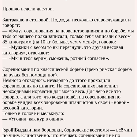
Прошло недели две-три.
Завтракаю в столовой. Подходят несколько старослужащих и
говорят:
— «Будут соревнования на первенство дивизии по борьбе, мы
тебя от нашего полка записали, только тебя записали с весом
85 килограмм (на 10 кг больше, чем у меня)», говорю:
— «Мужики с весом то вы перегнули, это другая весовая
категория», отвечают:
— «Мы в тебя верим, сможешь, ротный согласен».
Соревнования по классической борьбе (греко-римская борьба
на руках без помощи ног).
Немного оговорюсь, незадолго до этого проходили
соревнования по штанге. На соревнованиях выполнил
необходимый норматив для моего веса. Для чего всё это
говорю, а для того, что когда пошёл на соревнования по
борьбе увидел всех здоровяков штангистов в своей «новой»
весовой категории.
Только в голове и мелькнуло:
— «Угодил, как кур в ощип».
[spoil]Выдали нам борцовки, борцовские костюмы — всё чин
по чину. Единственно, что утешает, соревнования не по