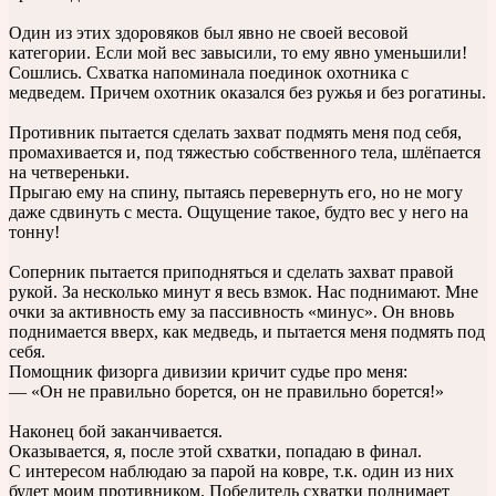
Один из этих здоровяков был явно не своей весовой
категории. Если мой вес завысили, то ему явно уменьшили!
Сошлись. Схватка напоминала поединок охотника с
медведем. Причем охотник оказался без ружья и без рогатины.
Противник пытается сделать захват подмять меня под себя,
промахивается и, под тяжестью собственного тела, шлёпается
на четвереньки.
Прыгаю ему на спину, пытаясь перевернуть его, но не могу
даже сдвинуть с места. Ощущение такое, будто вес у него на
тонну!
Соперник пытается приподняться и сделать захват правой
рукой. За несколько минут я весь взмок. Нас поднимают. Мне
очки за активность ему за пассивность «минус». Он вновь
поднимается вверх, как медведь, и пытается меня подмять под
себя.
Помощник физорга дивизии кричит судье про меня:
— «Он не правильно борется, он не правильно борется!»
Наконец бой заканчивается.
Оказывается, я, после этой схватки, попадаю в финал.
С интересом наблюдаю за парой на ковре, т.к. один из них
будет моим противником. Победитель схватки поднимает