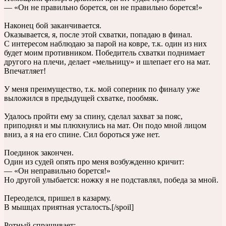
— «Он не правильно борется, он не правильно борется!»
Наконец бой заканчивается.
Оказывается, я, после этой схватки, попадаю в финал.
С интересом наблюдаю за парой на ковре, т.к. один из них
будет моим противником. Победитель схватки поднимает
другого на плечи, делает «мельницу» и шлепает его на мат.
Впечатляет!
У меня преимущество, т.к. мой соперник по финалу уже
выложился в предыдущей схватке, пообмяк.
Удалось пройти ему за спину, сделал захват за пояс,
приподнял и мы плюхнулись на мат. Он подо мной лицом
вниз, а я на его спине. Сил бороться уже нет.
Поединок закончен.
Один из судей опять про меня возбужденно кричит:
— «Он неправильно борется!»
Но другой улыбается: ножку я не подставлял, победа за мной.
Переоделся, пришел в казарму.
В мышцах приятная усталость.[/spoil]
Ротный спрашивает: