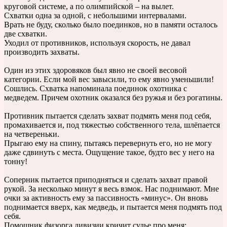
круговой системе, а по олимпийской – на вылет.
Схватки одна за одной, с небольшими интервалами.
Врать не буду, сколько было поединков, но в памяти осталось
две схватки.
Уходил от противников, используя скорость, не давал
производить захваты.
Один из этих здоровяков был явно не своей весовой
категории. Если мой вес завысили, то ему явно уменьшили!
Сошлись. Схватка напоминала поединок охотника с
медведем. Причем охотник оказался без ружья и без рогатины.
Противник пытается сделать захват подмять меня под себя,
промахивается и, под тяжестью собственного тела, шлёпается
на четвереньки.
Прыгаю ему на спину, пытаясь перевернуть его, но не могу
даже сдвинуть с места. Ощущение такое, будто вес у него на
тонну!
Соперник пытается приподняться и сделать захват правой
рукой. За несколько минут я весь взмок. Нас поднимают. Мне
очки за активность ему за пассивность «минус». Он вновь
поднимается вверх, как медведь, и пытается меня подмять под
себя.
Помощник физорга дивизии кричит судье про меня: