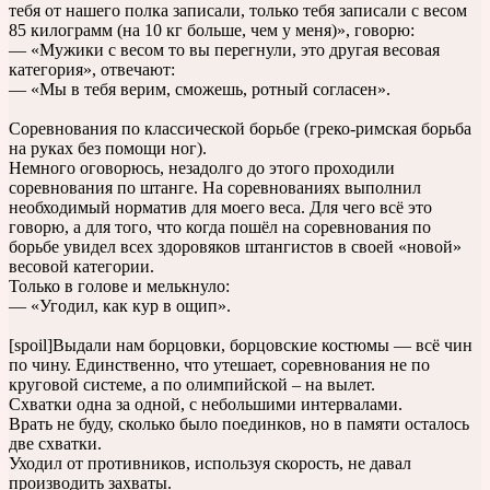
тебя от нашего полка записали, только тебя записали с весом
85 килограмм (на 10 кг больше, чем у меня)», говорю:
— «Мужики с весом то вы перегнули, это другая весовая
категория», отвечают:
— «Мы в тебя верим, сможешь, ротный согласен».
Соревнования по классической борьбе (греко-римская борьба
на руках без помощи ног).
Немного оговорюсь, незадолго до этого проходили
соревнования по штанге. На соревнованиях выполнил
необходимый норматив для моего веса. Для чего всё это
говорю, а для того, что когда пошёл на соревнования по
борьбе увидел всех здоровяков штангистов в своей «новой»
весовой категории.
Только в голове и мелькнуло:
— «Угодил, как кур в ощип».
[spoil]Выдали нам борцовки, борцовские костюмы — всё чин
по чину. Единственно, что утешает, соревнования не по
круговой системе, а по олимпийской – на вылет.
Схватки одна за одной, с небольшими интервалами.
Врать не буду, сколько было поединков, но в памяти осталось
две схватки.
Уходил от противников, используя скорость, не давал
производить захваты.