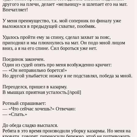
другого на плечи, делает «мельницу» и шлепает его на мат.
Впечатляет!
У меня преимущество, т.к. мой соперник по финалу уже
выложился в предыдущей схватке, пообмяк.
Удалось пройти ему за спину, сделал захват за пояс,
приподнял и мы плюхнулись на мат. Он подо мной лицом
вниз, а я на его спине. Сил бороться уже нет.
Поединок закончен.
Один из судей опять про меня возбужденно кричит:
— «Он неправильно борется!»
Но другой улыбается: ножку я не подставлял, победа за мной.
Переоделся, пришел в казарму.
В мышцах приятная усталость.[/spoil]
Ротный спрашивает:
— «Что сейчас хочешь?» Отвечаю:
— «Спать.»
До обеда сладко выспался.
Ребята в это время производили уборку казармы. Но меня на
кровати, говорят, переносили бережно, чтоб не потревожить.