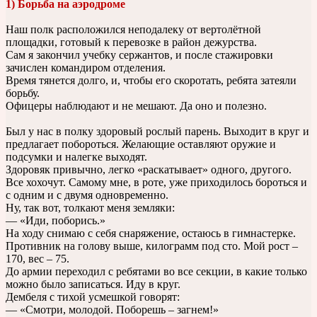
1) Борьба на аэродроме
Наш полк расположился неподалеку от вертолётной
площадки, готовый к перевозке в район дежурства.
Сам я закончил учебку сержантов, и после стажировки
зачислен командиром отделения.
Время тянется долго, и, чтобы его скоротать, ребята затеяли
борьбу.
Офицеры наблюдают и не мешают. Да оно и полезно.
Был у нас в полку здоровый рослый парень. Выходит в круг и
предлагает побороться. Желающие оставляют оружие и
подсумки и налегке выходят.
Здоровяк привычно, легко «раскатывает» одного, другого.
Все хохочут. Самому мне, в роте, уже приходилось бороться и
с одним и с двумя одновременно.
Ну, так вот, толкают меня земляки:
— «Иди, поборись.»
На ходу снимаю с себя снаряжение, остаюсь в гимнастерке.
Противник на голову выше, килограмм под сто. Мой рост –
170, вес – 75.
До армии переходил с ребятами во все секции, в какие только
можно было записаться. Иду в круг.
Дембеля с тихой усмешкой говорят:
— «Смотри, молодой. Поборешь – загнем!»