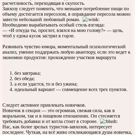
расчетливость, переходящая в скупость.
Завхозу следует помнить, что меньшее потребление пищи по
объему достигается пересолом, в оправдание пересола можно
завести небольшой любовный роман.
Необходимо вырабатывать особый стиль взгляда:
— «И откуда ты, проглот, взялся на мою голову?» — цель,
чтоб у едока кусок застрял в горле.
Развивать чувство юмора, моментальный психологический
анализ, умение поддержать любую авантюру, если это ведет к
экономии продуктов: прохождение участков маршрута
без завтрака;
без обеда;
а если удастся, то и без ужина;
идеальный вариант — совмещение всех трех пунктов.
Следует активнее привлекать новичков.
Новичок в секции — это огромная, свежая сила, как в
моральном, так и в пищевом отношениях. Он стесняется
требовать добавки и от котла стоит в стороне.
Нас, как более зрелых туристов-завхозов, интересует
последнее. Чуткая, на всё живо откликающаяся душа новичка,