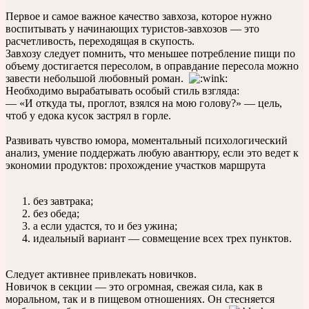
Первое и самое важное качество завхоза, которое нужно
воспитывать у начинающих туристов-завхозов — это
расчетливость, переходящая в скупость.
Завхозу следует помнить, что меньшее потребление пищи по
объему достигается пересолом, в оправдание пересола можно
завести небольшой любовный роман.
Необходимо вырабатывать особый стиль взгляда:
— «И откуда ты, проглот, взялся на мою голову?» — цель,
чтоб у едока кусок застрял в горле.
Развивать чувство юмора, моментальный психологический
анализ, умение поддержать любую авантюру, если это ведет к
экономии продуктов: прохождение участков маршрута
без завтрака;
без обеда;
а если удастся, то и без ужина;
идеальный вариант — совмещение всех трех пунктов.
Следует активнее привлекать новичков.
Новичок в секции — это огромная, свежая сила, как в
моральном, так и в пищевом отношениях. Он стесняется