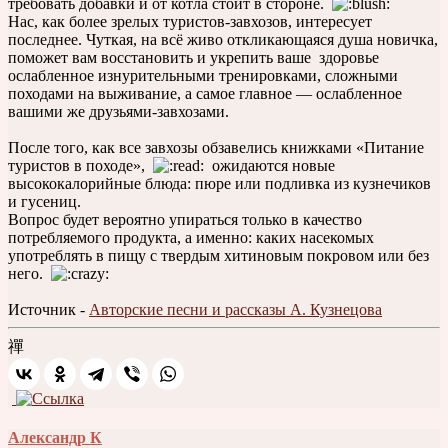
требовать добавки и от котла стоит в стороне.
Нас, как более зрелых туристов-завхозов, интересует
последнее. Чуткая, на всё живо откликающаяся душа новичка,
поможет вам восстановить и укрепить ваше здоровье
ослабленное изнурительными тренировками, сложными
походами на выживание, а самое главное — ослабленное
вашими же друзьями-завхозами.
После того, как все завхозы обзавелись книжками «Питание
туристов в походе»,
ожидаются новые
высококалорийные блюда: пюре или подливка из кузнечиков
и гусениц.
Вопрос будет вероятно упираться только в качество
потребляемого продукта, а именно: каких насекомых
употреблять в пищу с твердым хитиновым покровом или без
него.
Источник -
Авторские песни и рассказы А. Кузнецова
禪
Александр К